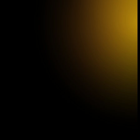
Jihočeská filharmonie ve filmu
Dešťová hůl