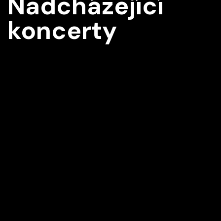
Nadcházející
koncerty
Z2
Vídeň IMK Concert
12/09/2026 15:30
Z
Palácové divadlo Schönbrunn, Vídeň