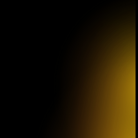
Programová brožura 46. koncertní
sezóny