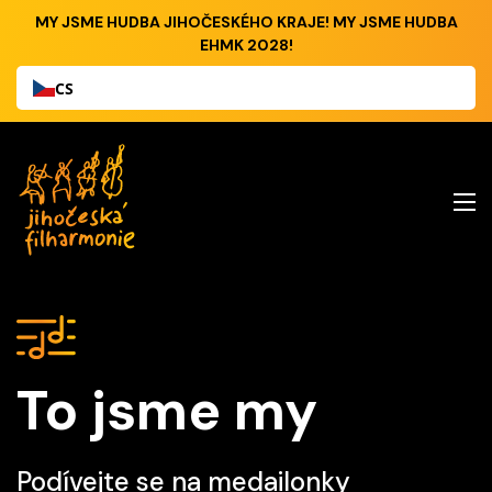
MY JSME HUDBA JIHOČESKÉHO KRAJE! MY JSME HUDBA
EHMK 2028!
CS
To jsme my
Podívejte se na medailonky