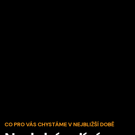
Otevřené generální zkoušky v
sezóně 2025/2026
CO PRO VÁS CHYSTÁME V NEJBLIŽŠÍ DOBĚ