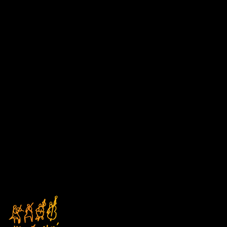
D1
Čtvrtek
DEN V HUDBĚ
17/09/2026 18:00
ABO D
Kostel sv. Anny