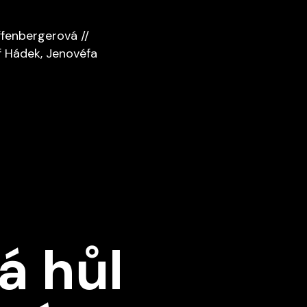
fenbergerová //
 Hádek, Jenovéfa
á hůl