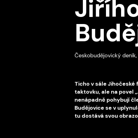
Jiříh
Budě
‍Českobudějovický deník,
Ticho v sále Jihočeské 
taktovku, ale na povel 
nenápadně pohybují čle
Budějovice se v uplynul
tu dostává svou obraz