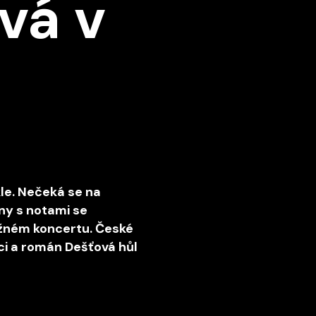
ívá v
kle. Nečeká se na
any s notami se
ěžném koncertu. České
ci a román Dešťová hůl