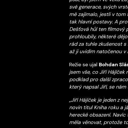
své generace, svých vrste
mě zajímalo, jestli v tom 
tak hlavní postavy. A pro
Dešťová hůl ten filmový 
prohloubily, některé dějov
rád za tuhle zkušenost s 
až ji uvidím natočenou v 
Režie se ujal
Bohdan Sl
jsem vše, co Jiří Hájíček
podklad pro další zpraco
který napsal Jiří, se nám
„Jiří Hájíček je jeden z 
novin titul Kniha roku a
herecké obsazení. Navíc
měla věnovat, protože t