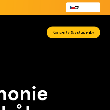
CS
Koncerty & vstupenky
monie