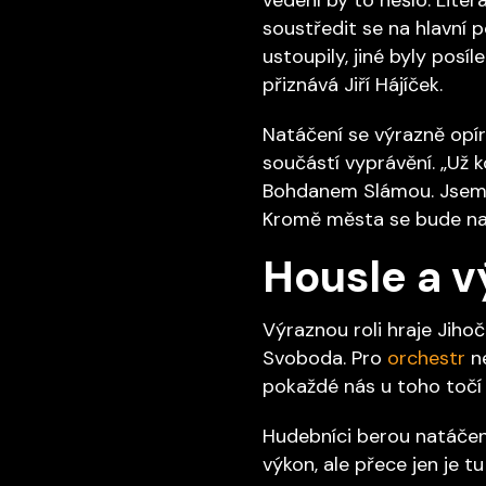
soustředit se na hlavní p
ustoupily, jiné byly posí
přiznává Jiří Hájíček.
Natáčení se výrazně opír
součástí vyprávění. „Už
Bohdanem Slámou. Jsem hr
Kromě města se bude natá
Housle a v
Výraznou roli hraje Jiho
Svoboda. Pro
orchestr
ne
pokaždé nás u toho točí 
Hudebníci berou natáčení 
výkon, ale přece jen je t