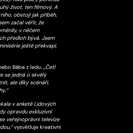
hý život, ten filmový. A
ního, obstojí jak příběh,
em začal věřit, že
oměnily, v něčem
rních předloh bývá. Jsem
inisérie ještě překvapí,
nebo Bába z ledu
. „Četl
že se jedná o skvělý
t, ale díky scénáři,
hy.“
ískala v anketě Lidových
dy opravdu exkluzivní
 veřejnoprávní televize
dou,“
vysvětluje kreativní