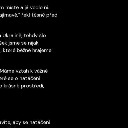
 místě a já vedle ní.
ajímavé,“ řekl těsně před
 Ukrajině, tehdy šlo
šek jsme se nijak
, které běžně hrajeme.
.
 „Máme vztah k vážné
eré se o natáčení
to krásné prostředí,
avíte, aby se natáčení