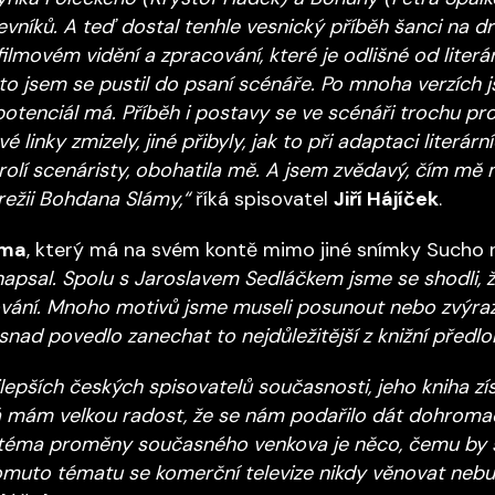
vníků. A teď dostal tenhle vesnický příběh šanci na dru
filmovém vidění a zpracování, které je odlišné od literár
to jsem se pustil do psaní scénáře. Po mnoha verzích js
potenciál má. Příběh i postavy se ve scénáři trochu pr
é linky zmizely, jiné přibyly, jak to při adaptaci literá
rolí scenáristy, obohatila mě. A jsem zvědavý, čím mě m
režii Bohdana Slámy,“
říká spisovatel
Jiří Hájíček
.
áma
, který má na svém kontě mimo jiné snímky Sucho 
 napsal. Spolu s Jaroslavem Sedláčkem jsme se shodli, 
vání. Mnoho motivů jsme museli posunout nebo zvýrazni
 snad povedlo zanechat to nejdůležitější z knižní předlo
nejlepších českých spisovatelů současnosti, jeho kniha z
 já mám velkou radost, že se nám podařilo dát dohroma
 téma proměny současného venkova je něco, čemu by se
omuto tématu se komerční televize nikdy věnovat nebu