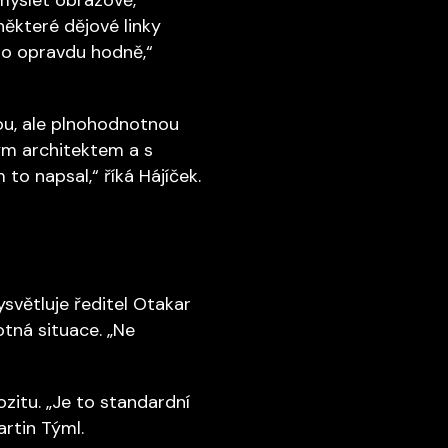
některé dějové linky
ylo opravdu hodně,“
sou, ale plnohodnotnou
ým architektem a s
o napsal,“ říká Hájíček.
ysvětluje ředitel Otakar
tná situace. „Ne
ozitu. „Je to standardní
rtin Týml.