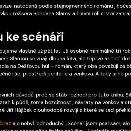
levize, natočená podle stejnojmenného románu jihočes
vkou režiséra Bohdana Slámy a hlavní roli si v ní zahra
 ke scénáři
ujeme vlastně už pět let. Já osobně minimálně tři roky
anem Slámou se znají dlouhá léta, ale teprve až teď do
adla na Dešťovou hůl – román, který oba považují za 
ně rádi prostředí periferie a venkova. A taky silné po
avních důvodů, proč se štáb rozhodl pro tuto knihu. Si
vztah k půdě, téma bezcitnosti, návraty na venkov a st
é Jiří Hájíček dlouhodobě rozvíjí a které se teď překlá
braz
ale nebyl jednoduchý. „Scénář jsem psal sám, al
ární text snese něco jiného než film. U scénáře musíte