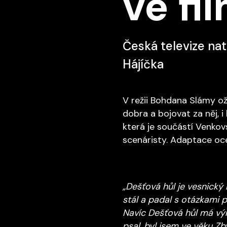
ve fi
Česká televize nat
Hájíčka
V režii Bohdana Slámy oží
dobra a bojovat za něj, i
která je součástí Venkovs
scenáristy. Adaptace oce
„Dešťová hůl je vesnický
stál a padal s otázkami p
Navíc Dešťová hůl má výr
psal, byl jsem ve věku Z