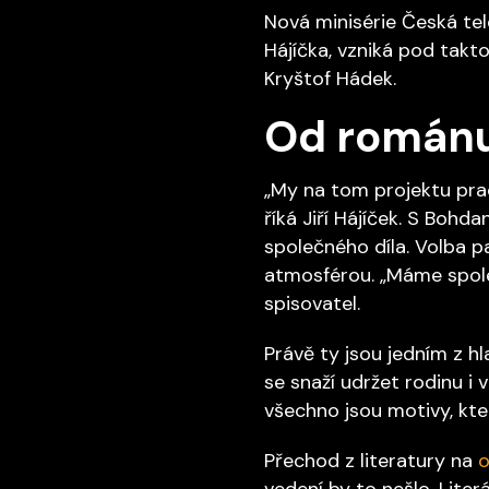
Nová minisérie Česká te
Hájíčka, vzniká pod takto
Kryštof Hádek.
Od románu
„My na tom projektu prac
říká Jiří Hájíček. S Bohd
společného díla. Volba p
atmosférou. „Máme společ
spisovatel.
Právě ty jsou jedním z hl
se snaží udržet rodinu i 
všechno jsou motivy, kter
Přechod z literatury na
o
vedení by to nešlo. Liter