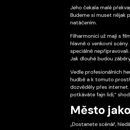
Jeho čekala malé překvap
Budeme si muset nějak pr
natáčením.
Filharmonici už mají s fi
hlavně o venkovní scény.
speciálně nepřipravovali
Jak dlouhé budou záběry a
Vedle profesionálních he
hudbě a k tomuto prostře
dozvěděly přes internet. 
potkáváte fajn lidi,“ shodu
Město jako
„Dostanete scénář, hledá