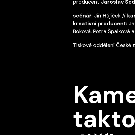
producent
Jaroslav Se
scénář:
Jiří Hájíček //
ka
kreativní producent:
Ja
Boková, Petra Špalková a 
Tiskové oddělení České t
Kame
takto