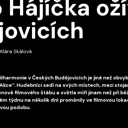
o Hájíčka ož
jovicích
 Klára Skálová
filharmonie v Českých Budějovicích je jiné než obvy
„Akce“. Hudebníci sedí na svých místech, mezi stoj
nové filmového štábu a světla míří jinam než při b
ém týdnu na několik dní proměnily ve filmovou loka
ovou podobu.