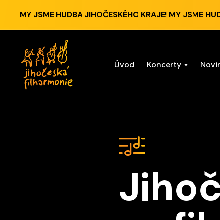
MY JSME HUDBA JIHOČESKÉHO KRAJE! MY JSME HU
Úvod
Koncerty
Novi
Jihoč