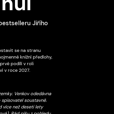
 hůl
bestselleru Jiřího
ostavit se na stranu
jnojmenné knižní předlohy,
rvé podílí v roli
í v roce 2027.
pozemky. Venkov odedávna
o spisovatel soustavně.
více než deseti lety
ová). Rád píšu z pohledu