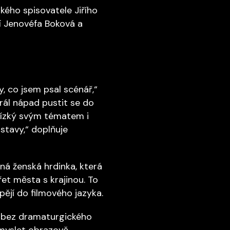
kého spisovatele Jiřího
jí Jenovéfa Boková a
, co jsem psal scénář,“
zrál nápad pustit se do
blízký svým tématem i
stavy,“ doplňuje
lná ženská hrdinka, která
řet města s krajinou. To
pějí do filmového jazyka.
e bez dramaturgického
 myslet obrazově,