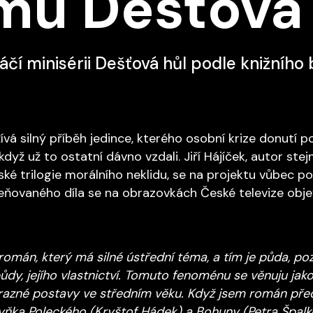
lmu Dešťová
áčí minisérii Dešťová hůl podle knižního 
vá silný příběh jedince, kterého osobní krize donutí p
 když už to ostatní dávno vzdali. Jiří Hájíček, autor ste
ké trilogie morálního neklidu, se na projektu vůbec pop
ňovaného díla se na obrazovkách České televize objev
 román, který má silné ústřední téma, a tím je půda, 
ůdy, jejího vlastnictví. Tomuto fenoménu se věnuju jak
azné postavy ve středním věku. Když jsem román před 
byňka Poleckého (Kryštof Hádek) a Bohuny (Petra Špalk