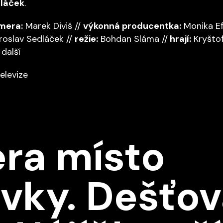
dláček
.
mera:
Marek Diviš //
výkonná producentka:
Monika Ef
roslav Sedláček //
režie:
Bohdan Sláma //
hrají:
Kryštof
další
elevize
ra místo
vky. Dešťov