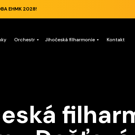
DBA EHMK 2028!
nky
Orchestr
Jihočeská filharmonie
Kontakt
eská filhar