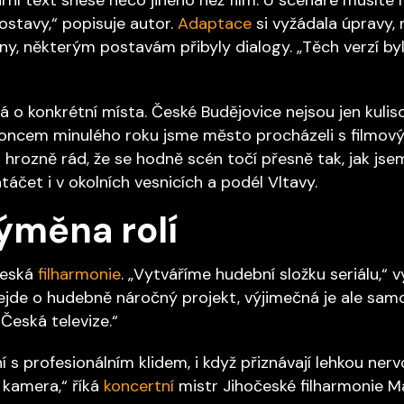
ostavy,“ popisuje autor.
Adaptace
si vyžádala úpravy, 
leny, některým postavám přibyly dialogy. „Těch verzí b
á o konkrétní místa. České Budějovice nejsou jen kuli
 koncem minulého roku jsme město procházeli s filmov
ozně rád, že se hodně scén točí přesně tak, jak jsem t
čet i v okolních vesnicích a podél Vltavy.
ýměna rolí
česká
filharmonie
. „Vytváříme hudební složku seriálu,“ v
jde o hudebně náročný projekt, výjimečná je ale samo
Česká televize.“
s profesionálním klidem, i když přiznávají lehkou nerv
u kamera,“ říká
koncertní
mistr Jihočeské filharmonie Ma