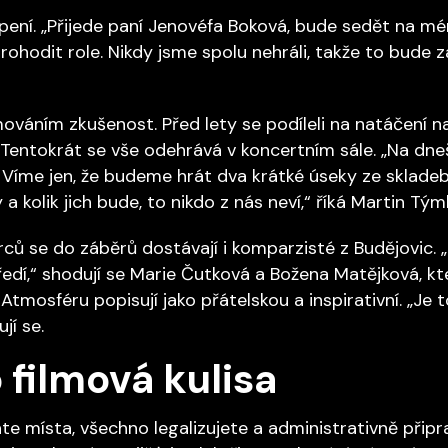
ení. „Přijede paní Jenovéfa Boková, bude sedět na mém
ohodit role. Nikdy jsme spolu nehráli, takže to bude z
lmováním zkušenost. Před lety se podíleli na natáčení na
 Tentokrát se vše odehrává v koncertním sále. „Na dne
. Víme jen, že budeme hrát dva krátké úseky ze skladeb
 kolik jich bude, to nikdo z nás neví,“ říká Martin Týml
rců se do záběrů dostávají i komparzisté z Budějovic.
dí,“ shodují se Marie Čutková a Božena Matějková, kt
Atmosféru popisují jako přátelskou a inspirativní. „Je 
jí se.
 filmová kulisa
te místa, všechno legalizujete a administrativně připr