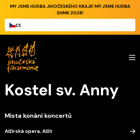
MY JSME HUDBA JIHOČESKÉHO KRAJE! MY JSME HUDBA
EHMK 2028!
CS
Kostel sv. Anny
Místa konání koncertů
Alžírská opera, Alžír