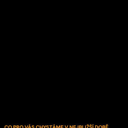
Otevřené generální zkoušky v
sezóně 2025/2026
CO PRO VÁS CHYSTÁME V NEJBLIŽŠÍ DOBĚ