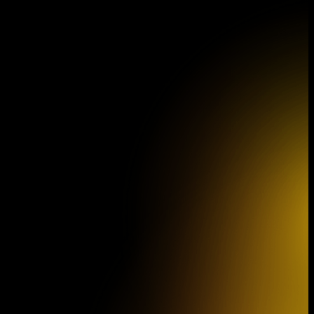
Programová brožura 46. koncertní
sezóny