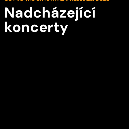
Nadcházející
koncerty
Z2
Vídeň IMK Concert