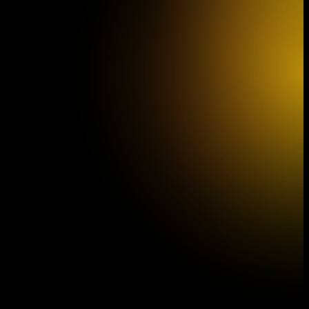
Jihočeská filharmonie ve filmu
Dešťová hůl