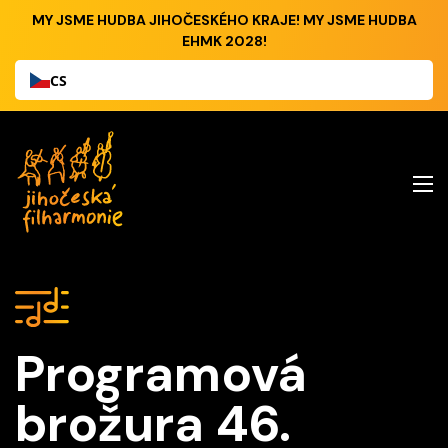
MY JSME HUDBA JIHOČESKÉHO KRAJE! MY JSME HUDBA
EHMK 2028!
CS
Programová
brožura 46.