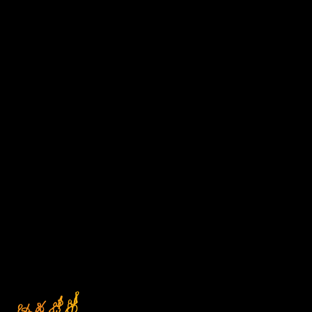
D1
Čtvrtek
DEN V HUDBĚ
17/09/2026 18:00
ABO D
Kostel sv. Anny