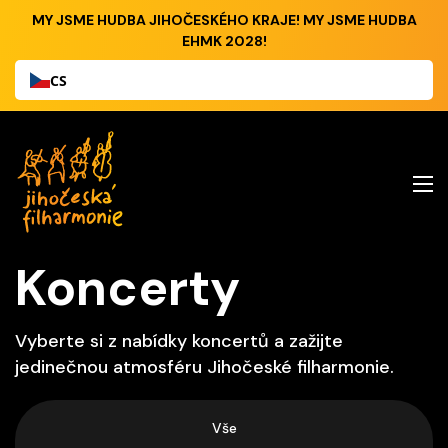
MY JSME HUDBA JIHOČESKÉHO KRAJE! MY JSME HUDBA
EHMK 2028!
CS
Koncerty
Vyberte si z nabídky koncertů a zažijte
jedinečnou atmosféru Jihočeské filharmonie.
Vše