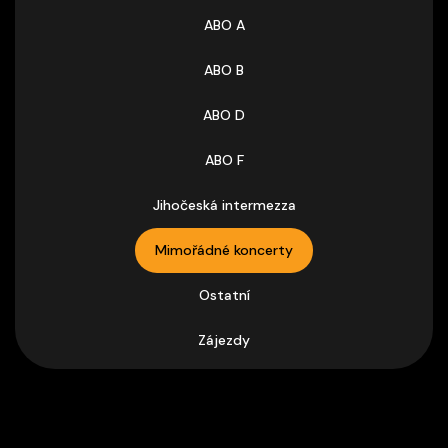
ABO A
ABO B
ABO D
ABO F
Jihočeská intermezza
Mimořádné koncerty
Ostatní
Zájezdy