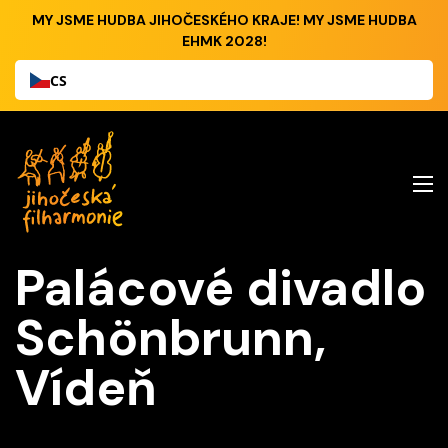
MY JSME HUDBA JIHOČESKÉHO KRAJE! MY JSME HUDBA
EHMK 2028!
CS
Palácové divadlo
Schönbrunn,
Vídeň