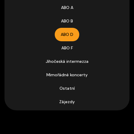
ABO A
ABO B
ABO D
ABO F
Jihočeská intermezza
Mimořádné koncerty
Ostatní
Zájezdy