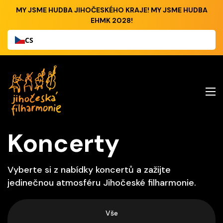
MY JSME HUDBA JIHOČESKÉHO KRAJE! MY JSME HUDBA
EHMK 2028!
CS
Koncerty
Vyberte si z nabídky koncertů a zažijte
jedinečnou atmosféru Jihočeské filharmonie.
Vše